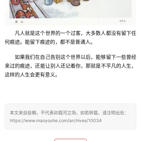
感
旅
游
凡人就是这个世界的一个过客，大多数人都没有留下任
登录
注册
何痕迹。能留下痕迹的，都不是普通人。
育
儿
如果我们在自己告别这个世界以后，能够留下一些曾经
来过的痕迹，还能让别人还记着你，那就是不平凡的人生，
娱
这样的人生会更有意义。
乐
专
题
本文来自投稿，不代表卯酉河立场，如若转载，请注明出处：
更
https://www.maoyouhe.com/archives/10034
多